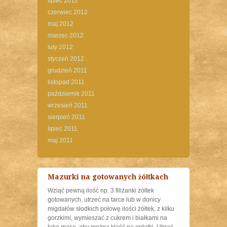
lipiec 2012
czerwiec 2012
maj 2012
marzec 2012
luty 2012
styczeń 2012
grudzień 2011
listopad 2011
październik 2011
wrzesień 2011
sierpień 2011
lipiec 2011
maj 2011
Mazurki na gotowanych żółtkach
Wziąć pewną ilość np. 3 filiżanki żółtek
gotowanych, utrzeć na tarce lub w donicy
migdałów słodkich połowę ilości żółtek, z kilku
gorzkimi, wymieszać z cukrem i białkami na