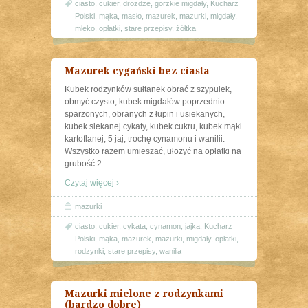
ciasto
,
cukier
,
drożdże
,
gorzkie migdały
,
Kucharz
Polski
,
mąka
,
masło
,
mazurek
,
mazurki
,
migdały
,
mleko
,
opłatki
,
stare przepisy
,
żółtka
Mazurek cygański bez ciasta
Kubek rodzynków sułtanek obrać z szypułek,
obmyć czysto, kubek migdałów poprzednio
sparzonych, obranych z łupin i usiekanych,
kubek siekanej cykaty, kubek cukru, kubek mąki
kartoflanej, 5 jaj, trochę cynamonu i wanilii.
Wszystko razem umieszać, ułożyć na opłatki na
grubość 2
…
Czytaj więcej ›
mazurki
ciasto
,
cukier
,
cykata
,
cynamon
,
jajka
,
Kucharz
Polski
,
mąka
,
mazurek
,
mazurki
,
migdały
,
opłatki
,
rodzynki
,
stare przepisy
,
wanilia
Mazurki mielone z rodzynkami
(bardzo dobre)