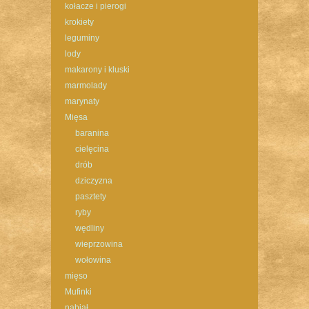
kołacze i pierogi
krokiety
leguminy
lody
makarony i kluski
marmolady
marynaty
Mięsa
baranina
cielęcina
drób
dziczyzna
pasztety
ryby
wędliny
wieprzowina
wołowina
mięso
Mufinki
nabiał