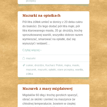
przepisy
Mazurki na opłatkach
Pół litra żółtek umleć w donicy z 20 deka cukru
do białości. Do tego dodać pół litra mąki, pół
litra klarowanego masła, 35 gr. drożdży, trochę
sproszkowanej wanilii, wszystko dobrze razem
wymieszać, smarować na opłatki, dać się
wysuszyć i wstawić
…
Czytaj więcej ›
mazurki
cukier
,
drożdże
,
Kucharz Polski
,
mąka
,
masło
,
mazurek
,
mazurki
,
opłatki
,
stare przepisy
,
wanilia
,
żółtka
Mazurek z masy migdałowej
Migdałów 60 dkg.i trochę gorzkich sparzyć,
obrać ze skórki i zemleć na maszynce (w
chłodnej temperaturze, bowiem w ciepłej