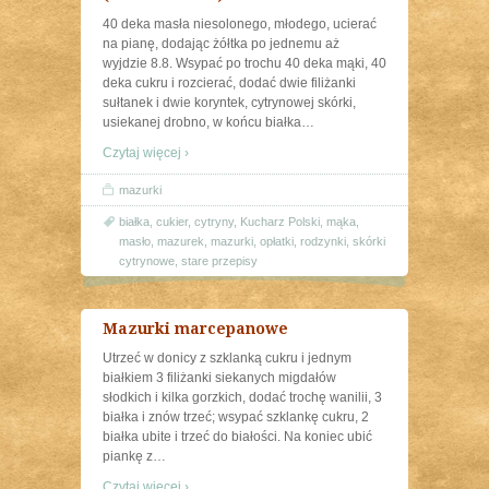
40 deka masła niesolonego, młodego, ucierać
na pianę, dodając żółtka po jednemu aż
wyjdzie 8.8. Wsypać po trochu 40 deka mąki, 40
deka cukru i rozcierać, dodać dwie filiżanki
sułtanek i dwie koryntek, cytrynowej skórki,
usiekanej drobno, w końcu białka
…
Czytaj więcej ›
mazurki
białka
,
cukier
,
cytryny
,
Kucharz Polski
,
mąka
,
masło
,
mazurek
,
mazurki
,
opłatki
,
rodzynki
,
skórki
cytrynowe
,
stare przepisy
Mazurki marcepanowe
Utrzeć w donicy z szklanką cukru i jednym
białkiem 3 filiżanki siekanych migdałów
słodkich i kilka gorzkich, dodać trochę wanilii, 3
białka i znów trzeć; wsypać szklankę cukru, 2
białka ubite i trzeć do białości. Na koniec ubić
piankę z
…
Czytaj więcej ›