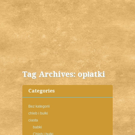
Tag Archives:
opłatki
Categories
Bez kategorii
chleb i bułki
ciasta
babki
Chleb i bułki