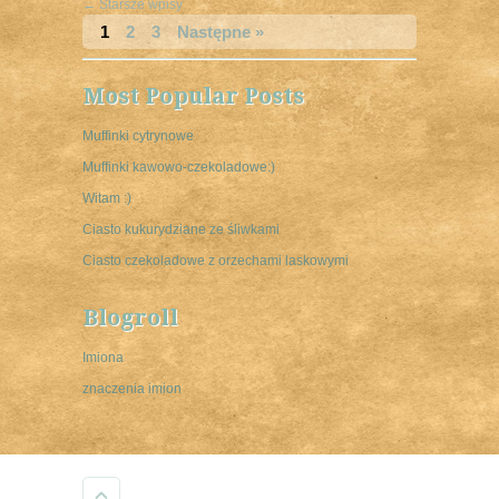
←
Starsze wpisy
1
2
3
Następne »
Most Popular Posts
Muffinki cytrynowe
Muffinki kawowo-czekoladowe:)
Witam :)
Ciasto kukurydziane ze śliwkami
Ciasto czekoladowe z orzechami laskowymi
Blogroll
Imiona
znaczenia imion