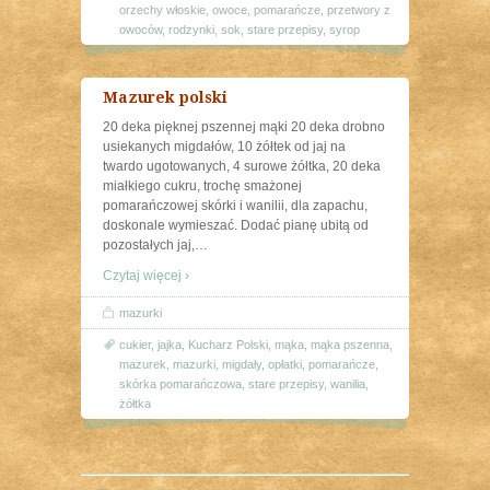
orzechy włoskie
,
owoce
,
pomarańcze
,
przetwory z
owoców
,
rodzynki
,
sok
,
stare przepisy
,
syrop
Mazurek polski
20 deka pięknej pszennej mąki 20 deka drobno
usiekanych migdałów, 10 żółtek od jaj na
twardo ugotowanych, 4 surowe żółtka, 20 deka
miałkiego cukru, trochę smażonej
pomarańczowej skórki i wanilii, dla zapachu,
doskonale wymieszać. Dodać pianę ubitą od
pozostałych jaj,
…
Czytaj więcej ›
mazurki
cukier
,
jajka
,
Kucharz Polski
,
mąka
,
mąka pszenna
,
mazurek
,
mazurki
,
migdały
,
opłatki
,
pomarańcze
,
skórka pomarańczowa
,
stare przepisy
,
wanilia
,
żółtka