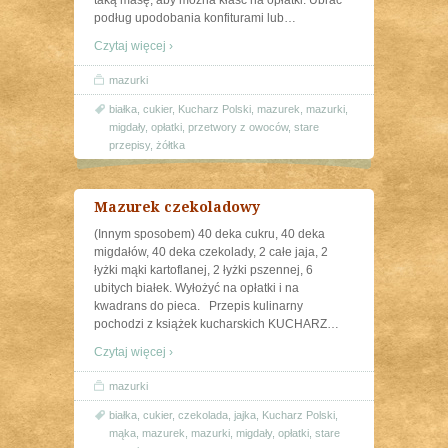
taką masę, aby można kłaść na opłatki. Ubrać
podług upodobania konfiturami lub
…
Czytaj więcej ›
mazurki
białka
,
cukier
,
Kucharz Polski
,
mazurek
,
mazurki
,
migdały
,
opłatki
,
przetwory z owoców
,
stare
przepisy
,
żółtka
Mazurek czekoladowy
(Innym sposobem) 40 deka cukru, 40 deka
migdałów, 40 deka czekolady, 2 całe jaja, 2
łyżki mąki kartoflanej, 2 łyżki pszennej, 6
ubitych białek. Wyłożyć na opłatki i na
kwadrans do pieca. Przepis kulinarny
pochodzi z książek kucharskich KUCHARZ
…
Czytaj więcej ›
mazurki
białka
,
cukier
,
czekolada
,
jajka
,
Kucharz Polski
,
mąka
,
mazurek
,
mazurki
,
migdały
,
opłatki
,
stare