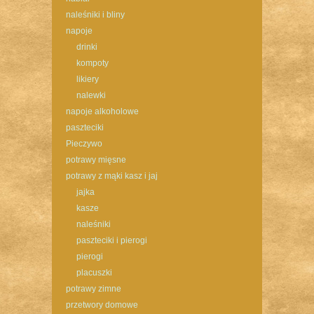
naleśniki i bliny
napoje
drinki
kompoty
likiery
nalewki
napoje alkoholowe
paszteciki
Pieczywo
potrawy mięsne
potrawy z mąki kasz i jaj
jajka
kasze
naleśniki
paszteciki i pierogi
pierogi
placuszki
potrawy zimne
przetwory domowe