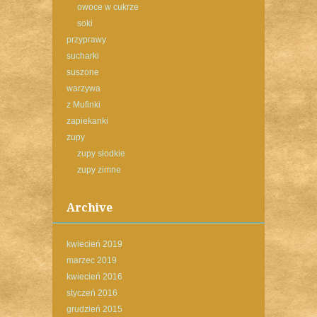
owoce w cukrze
soki
przyprawy
sucharki
suszone
warzywa
z Mufinki
zapiekanki
zupy
zupy słodkie
zupy zimne
Archive
kwiecień 2019
marzec 2019
kwiecień 2016
styczeń 2016
grudzień 2015