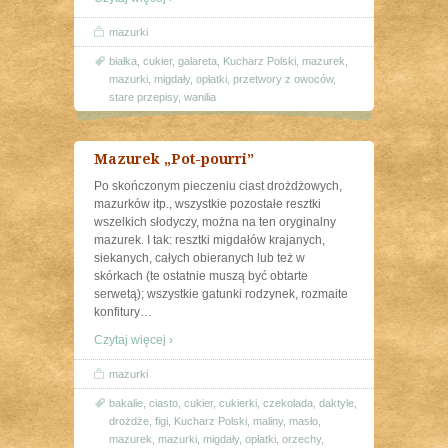
mazurki
białka
,
cukier
,
galareta
,
Kucharz Polski
,
mazurek
,
mazurki
,
migdały
,
opłatki
,
przetwory z owoców
,
stare przepisy
,
wanilia
Mazurek „Pot-pourri”
Po skończonym pieczeniu ciast drożdżowych,
mazurków itp., wszystkie pozostałe resztki
wszelkich słodyczy, można na ten oryginalny
mazurek. I tak: resztki migdałów krajanych,
siekanych, całych obieranych lub też w
skórkach (te ostatnie muszą być obtarte
serwetą); wszystkie gatunki rodzynek, rozmaite
konfitury
…
Czytaj więcej ›
mazurki
bakalie
,
ciasto
,
cukier
,
cukierki
,
czekolada
,
daktyle
,
drożdże
,
figi
,
Kucharz Polski
,
maliny
,
masło
,
mazurek
,
mazurki
,
migdały
,
opłatki
,
orzechy
,