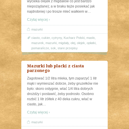
wycieka olejek z migdałów co jest bardzo
niepożądane); a w braku tejże posiekać jak
najdrobniej i po trosze mleć wałkiem w
…
Czytaj więcej ›
mazurki
ciasto
,
cukier
,
cytryny
,
Kucharz Polski
,
masło
,
mazurek
,
mazurki
,
migdały
,
olej
,
olejek
,
opłatki
,
pomarańcze
,
sok
,
stare przepisy
Mazurki lub placki z ciasta
parzonego
Zagotować 1/2 litra mleka, tym zaparzyć 1 litr
mąki i wymieszać dobrze, żeby gruzełków nie
było: skoro ostygnie, wlać 1/4 litra dobrych
drożdży i postawić, żeby podrosło. Osobno
rozbić 1 litr żółtek z 40 deka cukru, wlać w
ciasto, jak
…
Czytaj więcej ›
mazurki