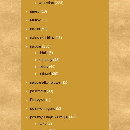
wołowina
(223)
mięso
(10)
Mufinki
(5)
nabiał
(51)
naleśniki i bliny
(48)
napoje
(216)
drinki
(5)
kompoty
(58)
likiery
(40)
nalewki
(36)
napoje alkoholowe
(11)
paszteciki
(30)
Pieczywo
(1)
potrawy mięsne
(53)
potrawy z mąki kasz i jaj
(432)
jajka
(28)