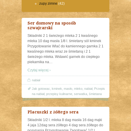
zupy zimne
(42)
Ser domowy na sposób
szwajcarski
Składniki 2 1 świeżego mleka 2 1 kwaśnego
mleka 10 dag masła 1/8 l. śmietany sól kminek
Przygotowanie Wlać do kamiennego garnka 2 1
kwaśnego mleka wraz ze śmietaną i 2 1
świeżego mleka. Wstawić garnek do ciepłego
piekarnika na
…
Czytaj więcej ›
nabiał
Jak gotowac
,
kminek
,
masło
,
mleko
,
nabiał
,
Przepis
na nabiał
,
przepisy kulinarne
,
serwatka
,
śmietana
Placuszki z żółtego sera
Składniki 1/2 l. mleka 8 dag masła 16 dag mąki
4 jaja 12dag sera żółtego 4 dag sera żółtego do
posypania Przygotowanie Zagotować 1/2 l.