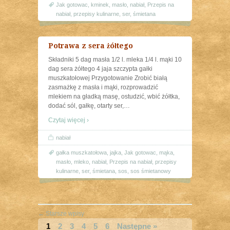
Jak gotowac
,
kminek
,
masło
,
nabiał
,
Przepis na
nabiał
,
przepisy kulinarne
,
ser
,
śmietana
Potrawa z sera żółtego
Składniki 5 dag masła 1/2 l. mleka 1/4 l. mąki 10
dag sera żółtego 4 jaja szczypta gałki
muszkatołowej Przygotowanie Zrobić białą
zasmażkę z masła i mąki, rozprowadzić
mlekiem na gładką masę, ostudzić, wbić żółtka,
dodać sól, gałkę, otarty ser,
…
Czytaj więcej ›
nabiał
gałka muszkatołowa
,
jajka
,
Jak gotowac
,
mąka
,
masło
,
mleko
,
nabiał
,
Przepis na nabiał
,
przepisy
kulinarne
,
ser
,
śmietana
,
sos
,
sos śmietanowy
←
Starsze wpisy
1
2
3
4
5
6
Następne »