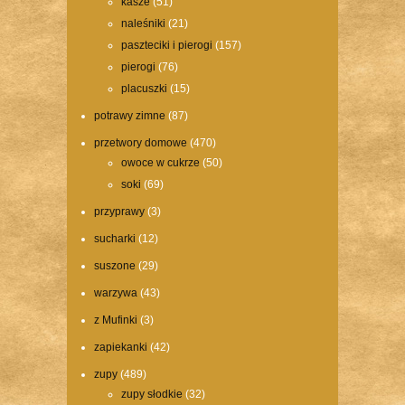
kasze
(51)
naleśniki
(21)
paszteciki i pierogi
(157)
pierogi
(76)
placuszki
(15)
potrawy zimne
(87)
przetwory domowe
(470)
owoce w cukrze
(50)
soki
(69)
przyprawy
(3)
sucharki
(12)
suszone
(29)
warzywa
(43)
z Mufinki
(3)
zapiekanki
(42)
zupy
(489)
zupy słodkie
(32)