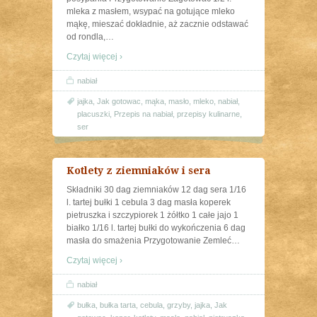
mleka z masłem, wsypać na gotujące mleko
mąkę, mieszać dokładnie, aż zacznie odstawać
od rondla,
…
Czytaj więcej ›
nabiał
jajka
,
Jak gotowac
,
mąka
,
masło
,
mleko
,
nabiał
,
placuszki
,
Przepis na nabiał
,
przepisy kulinarne
,
ser
Kotlety z ziemniaków i sera
Składniki 30 dag ziemniaków 12 dag sera 1/16
l. tartej bułki 1 cebula 3 dag masła koperek
pietruszka i szczypiorek 1 żółtko 1 całe jajo 1
białko 1/16 l. tartej bułki do wykończenia 6 dag
masła do smażenia Przygotowanie Zemleć
…
Czytaj więcej ›
nabiał
bułka
,
bułka tarta
,
cebula
,
grzyby
,
jajka
,
Jak