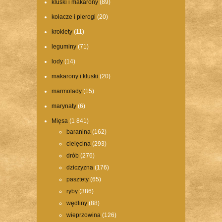
kluski i makarony
(89)
kołacze i pierogi
(20)
krokiety
(11)
leguminy
(71)
lody
(14)
makarony i kluski
(20)
marmolady
(15)
marynaty
(6)
Mięsa
(1 841)
baranina
(162)
cielęcina
(293)
drób
(276)
dziczyzna
(176)
pasztety
(65)
ryby
(386)
wędliny
(88)
wieprzowina
(126)