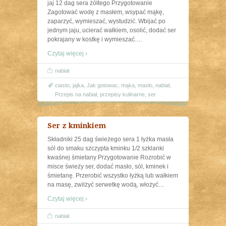
jaj 12 dag sera żółtego Przygotowanie
Zagotować wodę z masłem, wsypać mąkę,
zaparzyć, wymieszać, wystudzić. Wbijać po
jednym jaju, ucierać wałkiem, osolić, dodać ser
pokrajany w kostkę i wymieszać.
…
Czytaj więcej ›
nabiał
ciasto
,
jajka
,
Jak gotowac
,
mąka
,
masło
,
nabiał
,
Przepis na nabiał
,
przepisy kulinarne
,
ser
Ser z kminkiem
Składniki 25 dag świeżego sera 1 łyżka masła
sól do smaku szczypta kminku 1/2 szklanki
kwaśnej śmietany Przygotowanie Rozrobić w
misce świeży ser, dodać masło, sól, kminek i
śmietanę. Przerobić wszystko łyżką lub wałkiem
na masę, zwilżyć serwetkę wodą, włożyć
…
Czytaj więcej ›
nabiał