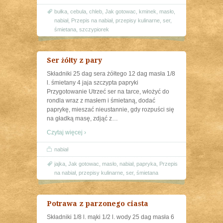
bułka
,
cebula
,
chleb
,
Jak gotowac
,
kminek
,
masło
,
nabiał
,
Przepis na nabiał
,
przepisy kulinarne
,
ser
,
śmietana
,
szczypiorek
Ser żółty z pary
Składniki 25 dag sera żółtego 12 dag masła 1/8
l. śmietany 4 jaja szczypta papryki
Przygotowanie Utrzeć ser na tarce, włożyć do
rondla wraz z masłem i śmietaną, dodać
paprykę, mieszać nieustannie, gdy rozpuści się
na gładką masę, zdjąć z
…
Czytaj więcej ›
nabiał
jajka
,
Jak gotowac
,
masło
,
nabiał
,
papryka
,
Przepis
na nabiał
,
przepisy kulinarne
,
ser
,
śmietana
Potrawa z parzonego ciasta
Składniki 1/8 l. mąki 1/2 l. wody 25 dag masła 6