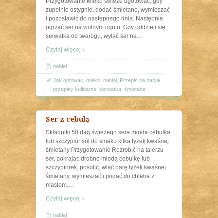
Przygotowanie Mleko świeże ugotować, gdy
zupełnie ostygnie, dodać śmietanę, wymieszać
i pozostawić do następnego dnia. Następnie
ogrzać ser na wolnym ogniu. Gdy oddzieli się
serwatka od twarogu, wylać ser na
…
Czytaj więcej ›
nabiał
Jak gotowac
,
mleko
,
nabiał
,
Przepis na nabiał
,
przepisy kulinarne
,
serwatka
,
śmietana
Ser z cebulą
Składniki 50 dag świeżego sera młoda cebułka
lub szczypiór sól do smaku kilka łyżek kwaśnej
śmietany Przygotowanie Rozrobić na talerzu
ser, pokrajać drobno młodą cebulkę lub
szczypiorek, posolić, wlać parę łyżek kwaśnej
śmietany, wymieszać i podać do chleba z
masłem.
…
Czytaj więcej ›
nabiał