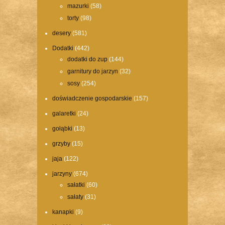
mazurki
(58)
torty
(98)
desery
(581)
Dodatki
(442)
dodatki do zup
(144)
garnitury do jarzyn
(32)
sosy
(254)
doświadczenie gospodarskie
(157)
galaretki
(24)
gołąbki
(13)
grzyby
(15)
jaja
(122)
jarzyny
(674)
sałatki
(60)
sałaty
(31)
kanapki
(9)