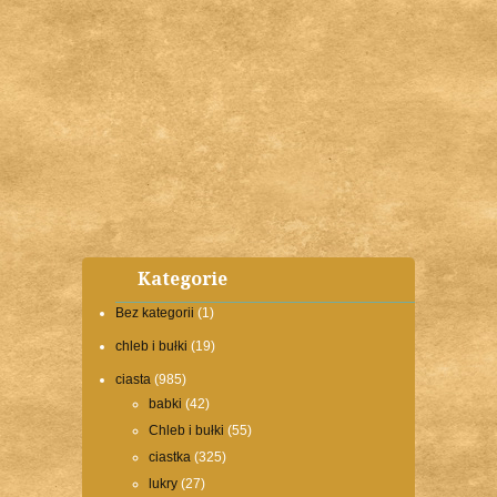
Kategorie
Bez kategorii
(1)
chleb i bułki
(19)
ciasta
(985)
babki
(42)
Chleb i bułki
(55)
ciastka
(325)
lukry
(27)