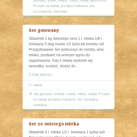
gotowac
,
koper
,
kotlety
,
masło
,
nabiał
,
pietruszka
,
Przepis na nabiał
,
przepisy kulinarne
,
ser
,
szczypiorek
,
ziemniaki
Ser gotowany
Składniki 1 kg świeżego sera 1 l. mleka 1/8 l.
śmietany 5 dag masła 1/2 łyżeczki kminku sól
Przygotowanie Ser pokruszyć do rondla, wlać
mleko, postawić na wolnym ogniu do
zagotowania. Gdy z mleka wydzieli się
serwatka, scedzić, dodać do
…
Czytaj więcej ›
nabiał
Jak gotowac
,
kminek
,
masło
,
mleko
,
nabiał
,
Przepis
na nabiał
,
przepisy kulinarne
,
ser
,
serwatka
,
śmietana
Ser ze świeżego mleka
Składniki 4 l. mleka 1/2 l. śmietany 1 łyżka soli