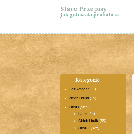
Stare Przepisy
Jak gotowała prababcia
Kategorie
Bez kategorii
(1)
chleb i bułki
(19)
ciasta
(985)
babki
(42)
Chleb i bułki
(55)
ciastka
(325)