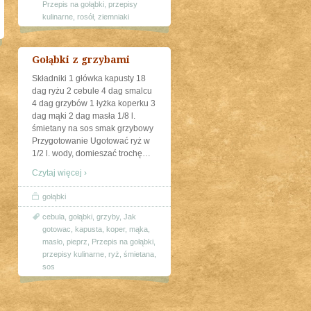
Przepis na gołąbki
,
przepisy
kulinarne
,
rosół
,
ziemniaki
Gołąbki z grzybami
Składniki 1 główka kapusty 18
dag ryżu 2 cebule 4 dag smalcu
4 dag grzybów 1 łyżka koperku 3
dag mąki 2 dag masła 1/8 l.
śmietany na sos smak grzybowy
Przygotowanie Ugotować ryż w
1/2 l. wody, domieszać trochę
…
Czytaj więcej ›
gołąbki
cebula
,
gołąbki
,
grzyby
,
Jak
gotowac
,
kapusta
,
koper
,
mąka
,
masło
,
pieprz
,
Przepis na gołąbki
,
przepisy kulinarne
,
ryż
,
śmietana
,
sos