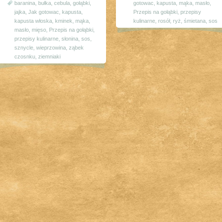
baranina
,
bułka
,
cebula
,
gołąbki
,
gotowac
,
kapusta
,
mąka
,
masło
,
jajka
,
Jak gotowac
,
kapusta
,
Przepis na gołąbki
,
przepisy
kapusta włoska
,
kminek
,
mąka
,
kulinarne
,
rosół
,
ryż
,
śmietana
,
sos
masło
,
mięso
,
Przepis na gołąbki
,
przepisy kulinarne
,
słonina
,
sos
,
sznycle
,
wieprzowina
,
ząbek
czosnku
,
ziemniaki