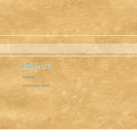
Blogroll
Imiona
znaczenia imion