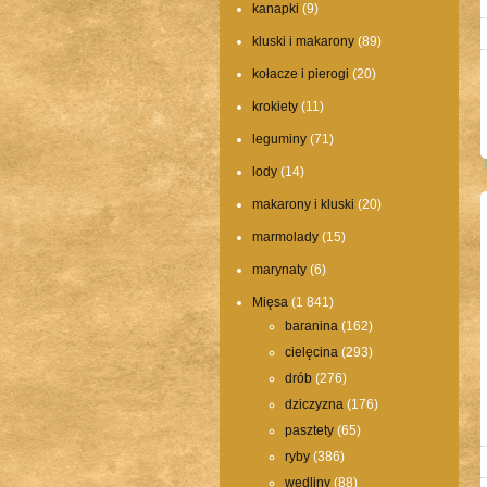
kanapki
(9)
kluski i makarony
(89)
kołacze i pierogi
(20)
krokiety
(11)
leguminy
(71)
lody
(14)
makarony i kluski
(20)
marmolady
(15)
marynaty
(6)
Mięsa
(1 841)
baranina
(162)
cielęcina
(293)
drób
(276)
dziczyzna
(176)
pasztety
(65)
ryby
(386)
wędliny
(88)