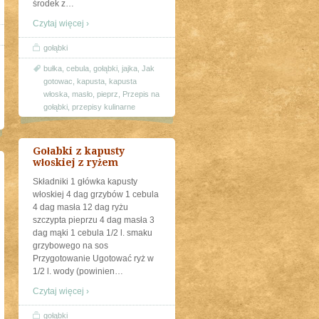
środek z
…
Czytaj więcej ›
gołąbki
bułka
,
cebula
,
gołąbki
,
jajka
,
Jak
gotowac
,
kapusta
,
kapusta
włoska
,
masło
,
pieprz
,
Przepis na
gołąbki
,
przepisy kulinarne
Gołabki z kapusty
włoskiej z ryżem
Składniki 1 główka kapusty
włoskiej 4 dag grzybów 1 cebula
4 dag masła 12 dag ryżu
szczypta pieprzu 4 dag masła 3
dag mąki 1 cebula 1/2 l. smaku
grzybowego na sos
Przygotowanie Ugotować ryż w
1/2 l. wody (powinien
…
Czytaj więcej ›
gołąbki