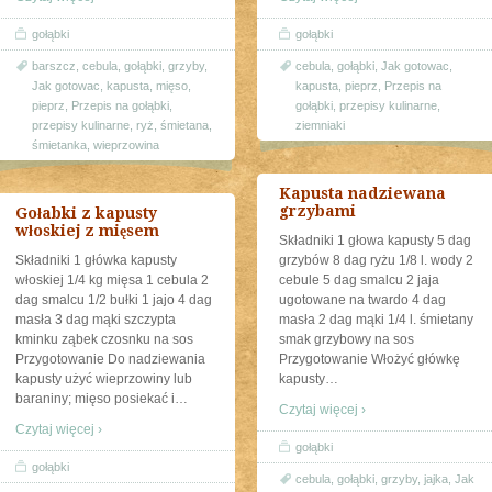
gołąbki
gołąbki
barszcz
,
cebula
,
gołąbki
,
grzyby
,
cebula
,
gołąbki
,
Jak gotowac
,
Jak gotowac
,
kapusta
,
mięso
,
kapusta
,
pieprz
,
Przepis na
pieprz
,
Przepis na gołąbki
,
gołąbki
,
przepisy kulinarne
,
przepisy kulinarne
,
ryż
,
śmietana
,
ziemniaki
śmietanka
,
wieprzowina
Kapusta nadziewana
grzybami
Gołabki z kapusty
włoskiej z mięsem
Składniki 1 głowa kapusty 5 dag
Składniki 1 główka kapusty
grzybów 8 dag ryżu 1/8 l. wody 2
włoskiej 1/4 kg mięsa 1 cebula 2
cebule 5 dag smalcu 2 jaja
dag smalcu 1/2 bułki 1 jajo 4 dag
ugotowane na twardo 4 dag
masła 3 dag mąki szczypta
masła 2 dag mąki 1/4 l. śmietany
kminku ząbek czosnku na sos
smak grzybowy na sos
Przygotowanie Do nadziewania
Przygotowanie Włożyć główkę
kapusty użyć wieprzowiny lub
kapusty
…
baraniny; mięso posiekać i
…
Czytaj więcej ›
Czytaj więcej ›
gołąbki
gołąbki
cebula
,
gołąbki
,
grzyby
,
jajka
,
Jak