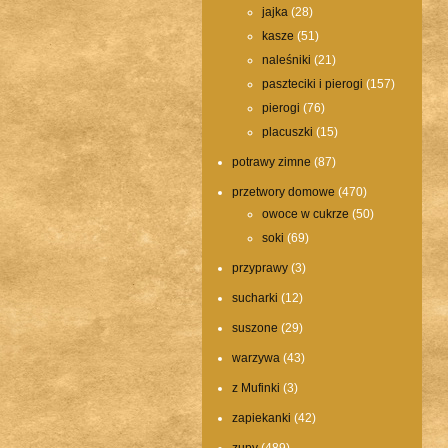
jajka
(28)
kasze
(51)
naleśniki
(21)
paszteciki i pierogi
(157)
pierogi
(76)
placuszki
(15)
potrawy zimne
(87)
przetwory domowe
(470)
owoce w cukrze
(50)
soki
(69)
przyprawy
(3)
sucharki
(12)
suszone
(29)
warzywa
(43)
z Mufinki
(3)
zapiekanki
(42)