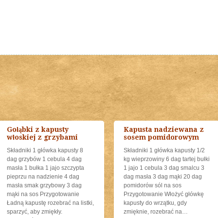
Gołąbki z kapusty
Kapusta nadziewana z
włoskiej z grzybami
sosem pomidorowym
Składniki 1 główka kapusty 8
Składniki 1 główka kapusty 1/2
dag grzybów 1 cebula 4 dag
kg wieprzowiny 6 dag tartej bułki
masła 1 bułka 1 jajo szczypta
1 jajo 1 cebula 3 dag smalcu 3
pieprzu na nadzienie 4 dag
dag masła 3 dag mąki 20 dag
masła smak grzybowy 3 dag
pomidorów sól na sos
mąki na sos Przygotowanie
Przygotowanie Włożyć główkę
Ładną kapustę rozebrać na listki,
kapusty do wrzątku, gdy
sparzyć, aby zmiękły.
zmięknie, rozebrać na
…