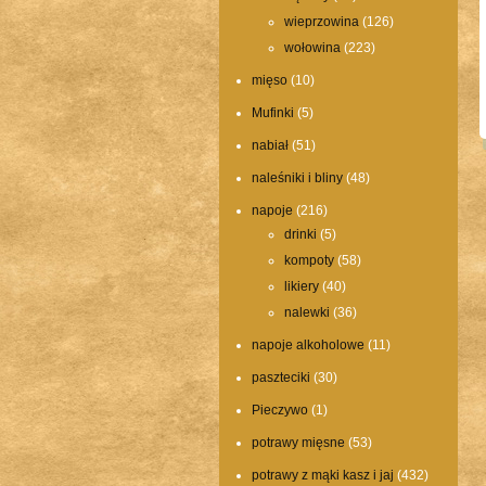
wieprzowina
(126)
wołowina
(223)
mięso
(10)
Mufinki
(5)
nabiał
(51)
naleśniki i bliny
(48)
napoje
(216)
drinki
(5)
kompoty
(58)
likiery
(40)
nalewki
(36)
napoje alkoholowe
(11)
paszteciki
(30)
Pieczywo
(1)
potrawy mięsne
(53)
potrawy z mąki kasz i jaj
(432)