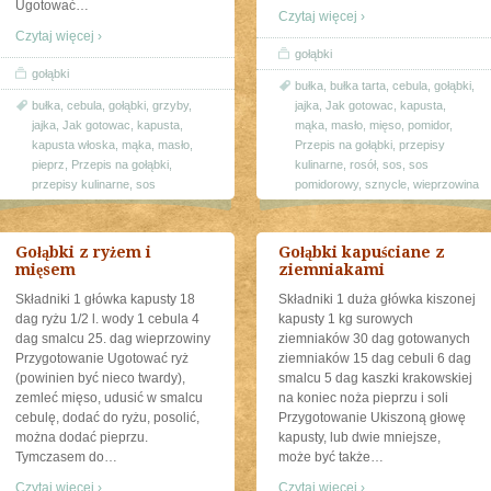
Ugotować
…
Czytaj więcej ›
Czytaj więcej ›
gołąbki
gołąbki
bułka
,
bułka tarta
,
cebula
,
gołąbki
,
bułka
,
cebula
,
gołąbki
,
grzyby
,
jajka
,
Jak gotowac
,
kapusta
,
jajka
,
Jak gotowac
,
kapusta
,
mąka
,
masło
,
mięso
,
pomidor
,
kapusta włoska
,
mąka
,
masło
,
Przepis na gołąbki
,
przepisy
pieprz
,
Przepis na gołąbki
,
kulinarne
,
rosół
,
sos
,
sos
przepisy kulinarne
,
sos
pomidorowy
,
sznycle
,
wieprzowina
Gołąbki z ryżem i
Gołąbki kapuściane z
mięsem
ziemniakami
Składniki 1 główka kapusty 18
Składniki 1 duża główka kiszonej
dag ryżu 1/2 l. wody 1 cebula 4
kapusty 1 kg surowych
dag smalcu 25. dag wieprzowiny
ziemniaków 30 dag gotowanych
Przygotowanie Ugotować ryż
ziemniaków 15 dag cebuli 6 dag
(powinien być nieco twardy),
smalcu 5 dag kaszki krakowskiej
zemleć mięso, udusić w smalcu
na koniec noża pieprzu i soli
cebulę, dodać do ryżu, posolić,
Przygotowanie Ukiszoną głowę
można dodać pieprzu.
kapusty, lub dwie mniejsze,
Tymczasem do
…
może być także
…
Czytaj więcej ›
Czytaj więcej ›