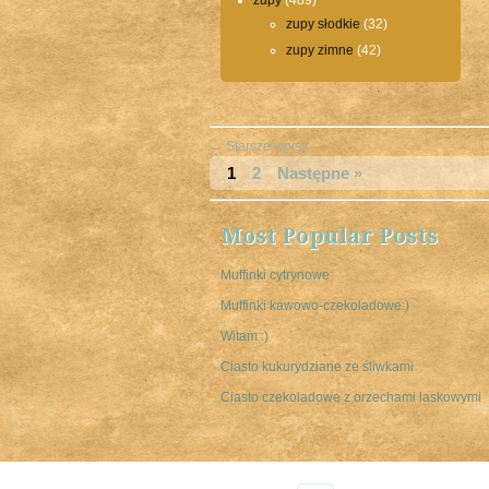
zupy
(489)
zupy słodkie
(32)
zupy zimne
(42)
←
Starsze wpisy
1
2
Następne »
Most Popular Posts
Muffinki cytrynowe
Muffinki kawowo-czekoladowe:)
Witam :)
Ciasto kukurydziane ze śliwkami
Ciasto czekoladowe z orzechami laskowymi