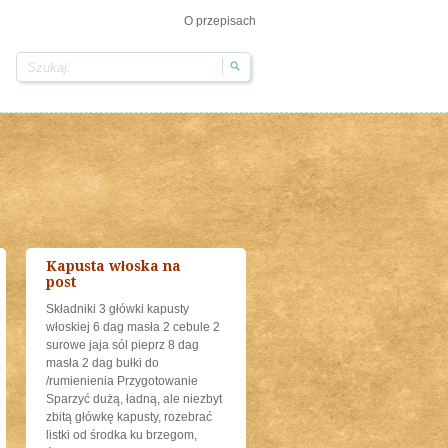
O przepisach
Kapusta włoska na
post
Składniki 3 główki kapusty
włoskiej 6 dag masła 2 cebule 2
surowe jaja sól pieprz 8 dag
masła 2 dag bułki do
/rumienienia Przygotowanie
Sparzyć dużą, ładną, ale niezbyt
zbitą główkę kapusty, rozebrać
listki od środka ku brzegom,