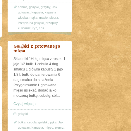
cebula
,
gołąbki
,
grzyby
,
Jak
gotowac
,
kapusta
,
kapusta
włoska
,
mąka
,
masło
,
pieprz
,
Przepis na gołąbki
,
przepisy
kulinarne
,
ryż
,
sos
Gołąbki z gotowanego
mięsa
Składniki 1/4 kg mięsa z rosołu 1
jajo 1/2 bułki 1 cebula 4 dag
smalcu 1 główka kapusty 1 jajo
1/8 l. bułki do panierowania 6
dag smalcu do smażenia
Przygotowanie Ugotowane
mięso usiekać, dodać jajko,
moczoną bułkę, cebulę, sól
…
Czytaj więcej ›
gołąbki
bułka
,
cebula
,
gołąbki
,
jajka
,
Jak
gotowac
,
kapusta
,
mięso
,
pieprz
,