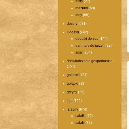
lukry
(27)
mazurki
(58)
torty
(98)
desery
(581)
Dodatki
(442)
dodatki do zup
(144)
garnitury do jarzyn
(32)
sosy
(254)
doświadczenie gospodarskie
(157)
galaretki
(24)
gołąbki
(13)
grzyby
(15)
jaja
(122)
jarzyny
(674)
sałatki
(60)
sałaty
(31)