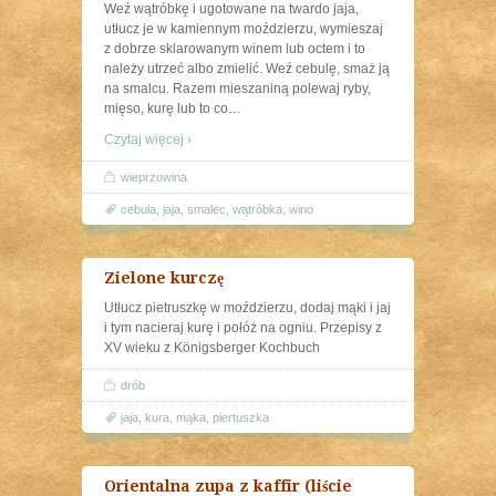
Weź wątróbkę i ugotowane na twardo jaja,
utłucz je w kamiennym moździerzu, wymieszaj
z dobrze sklarowanym winem lub octem i to
należy utrzeć albo zmielić. Weź cebulę, smaż ją
na smalcu. Razem mieszaniną polewaj ryby,
mięso, kurę lub to co
…
Czytaj więcej ›
wieprzowina
cebula
,
jaja
,
smalec
,
wątróbka
,
wino
Zielone kurczę
Utłucz pietruszkę w moździerzu, dodaj mąki i jaj
i tym nacieraj kurę i połóż na ogniu. Przepisy z
XV wieku z Königsberger Kochbuch
drób
jaja
,
kura
,
mąka
,
piertuszka
Orientalna zupa z kaffir (liście