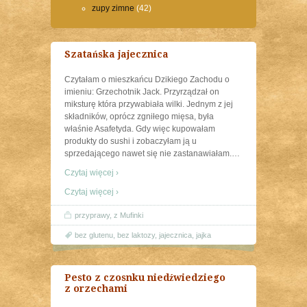
zupy zimne
(42)
Szatańska jajecznica
Czytałam o mieszkańcu Dzikiego Zachodu o
imieniu: Grzechotnik Jack. Przyrządzał on
miksturę która przywabiała wilki. Jednym z jej
składników, oprócz zgniłego mięsa, była
właśnie Asafetyda. Gdy więc kupowałam
produkty do sushi i zobaczyłam ją u
sprzedającego nawet się nie zastanawiałam.
…
Czytaj więcej ›
Czytaj więcej ›
przyprawy
,
z Mufinki
bez glutenu
,
bez laktozy
,
jajecznica
,
jajka
Pesto z czosnku niedźwiedziego
z orzechami