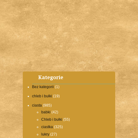
Kategorie
Bez kategorii
(1)
chleb i bułki
(19)
ciasta
(985)
babki
(42)
Chleb i bułki
(55)
ciastka
(325)
lukry
(27)