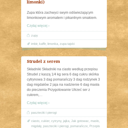
limonki)
Zupa która zachwyci swym odświeżającym
limonkowym aromatem i pikantnym smakiem.
Czytaj więcej ›
zupy
imbir
,
kaffir
,
limonka
,
zupa tajski
Strudel z serem
Składniki Składniki na ciasto według przepisu
Strudel z kaszą 1/4 kg sera 6 dag cukru skórka
cytrynowa 3 dag pomarańczy 3 dag rodzynek 3
dag migdałów 2 jaja na nadzienie 6 dag masła
do pieczenia Przygotowanie Utrzeć ser z
cukrem,
…
Czytaj więcej ›
paszteciki i pierogi
ciasto
,
cukier
,
cytryny
,
jajka
,
Jak gotowac
,
masło
,
migdały
,
paszteciki i pierogi
,
pomarańcze
,
Przepis