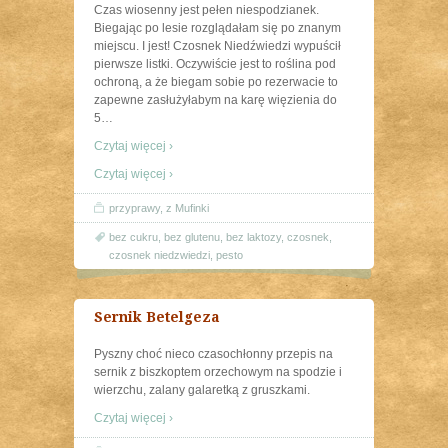
Czas wiosenny jest pełen niespodzianek.
Biegając po lesie rozglądałam się po znanym
miejscu. I jest! Czosnek Niedźwiedzi wypuścił
pierwsze listki. Oczywiście jest to roślina pod
ochroną, a że biegam sobie po rezerwacie to
zapewne zasłużyłabym na karę więzienia do
5
…
Czytaj więcej ›
Czytaj więcej ›
przyprawy
,
z Mufinki
bez cukru
,
bez glutenu
,
bez laktozy
,
czosnek
,
czosnek niedzwiedzi
,
pesto
Sernik Betelgeza
Pyszny choć nieco czasochłonny przepis na
sernik z biszkoptem orzechowym na spodzie i
wierzchu, zalany galaretką z gruszkami.
Czytaj więcej ›