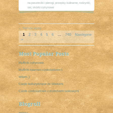
na paszteciki i pierogi
,
przepisy kulinarne
,
rodzynki
,
ser
,
skórki cytrynowe
←
Starsze wpisy
1
2
3
4
5
6
…
740
Następne
»
Most Popular Posts
Muffinki cytrynowe
Muffinki kawowo-czekoladowe:)
Witam :)
Ciasto kukurydziane ze śliwkami
Ciasto czekoladowe z orzechami laskowymi
Blogroll