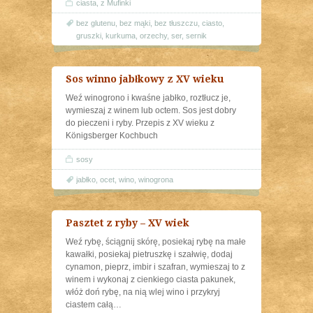
ciasta
,
z Mufinki
bez glutenu
,
bez mąki
,
bez tłuszczu
,
ciasto
,
gruszki
,
kurkuma
,
orzechy
,
ser
,
sernik
Sos winno jabłkowy z XV wieku
Weź winogrono i kwaśne jabłko, roztłucz je,
wymieszaj z winem lub octem. Sos jest dobry
do pieczeni i ryby. Przepis z XV wieku z
Königsberger Kochbuch
sosy
jabłko
,
ocet
,
wino
,
winogrona
Pasztet z ryby – XV wiek
Weź rybę, ściągnij skórę, posiekaj rybę na małe
kawałki, posiekaj pietruszkę i szałwię, dodaj
cynamon, pieprz, imbir i szafran, wymieszaj to z
winem i wykonaj z cienkiego ciasta pakunek,
włóż doń rybę, na nią wlej wino i przykryj
ciastem całą
…