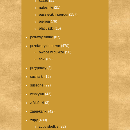
kasze
(51)
naleśniki
(21)
paszteciki i pierogi
(157)
pierogi
(76)
placuszki
(15)
potrawy zimne
(87)
przetwory domowe
(470)
owoce w cukrze
(50)
soki
(69)
przyprawy
(3)
sucharki
(12)
suszone
(29)
warzywa
(43)
z Mufinki
(3)
zapiekanki
(42)
zupy
(489)
zupy słodkie
(32)