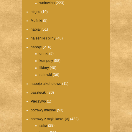
wołowina
(223)
mięso
(10)
Mufinki
(5)
nabiał
(51)
naleśniki i bliny
(48)
napoje
(216)
drinki
(5)
kompoty
(58)
likiery
(40)
nalewki
(36)
napoje alkoholowe
(11)
paszteciki
(30)
Pieczywo
(1)
potrawy mięsne
(53)
potrawy z mąki kasz i jaj
(432)
jajka
(28)