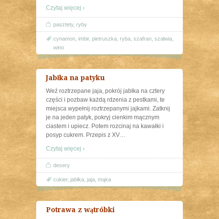
Czytaj więcej ›
pasztety
,
ryby
cynamon
,
imbir
,
pietruszka
,
ryba
,
szafran
,
szałwia
,
wino
Jabłka na patyku
Weź roztrzepane jaja, pokrój jabłka na cztery
części i pozbaw każdą rdzenia z pestkami, te
miejsca wypełnij roztrzepanymi jajkami. Zatknij
je na jeden patyk, pokryj cienkim mącznym
ciastem i upiecz. Potem rozcinaj na kawałki i
posyp cukrem. Przepis z XV
…
Czytaj więcej ›
desery
cukier
,
jabłka
,
jaja
,
mąka
Potrawa z wątróbki