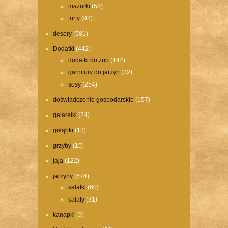
mazurki
(58)
torty
(98)
desery
(581)
Dodatki
(442)
dodatki do zup
(144)
garnitury do jarzyn
(32)
sosy
(254)
doświadczenie gospodarskie
(157)
galaretki
(24)
gołąbki
(13)
grzyby
(15)
jaja
(122)
jarzyny
(674)
sałatki
(60)
sałaty
(31)
kanapki
(9)