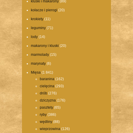
kluski i makarony
(89)
kołacze i pierogi
(20)
krokiety
(11)
leguminy
(71)
lody
(14)
makarony i kluski
(20)
marmolady
(15)
marynaty
(6)
Mięsa
(1 841)
baranina
(162)
cielęcina
(293)
drób
(276)
dziczyzna
(176)
pasztety
(65)
ryby
(386)
wędliny
(88)
wieprzowina
(126)