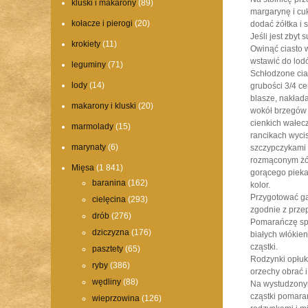
kluski i makarony
(89)
margarynę i cu
kołacze i pierogi
(20)
dodać żółtka i 
Jeśli jest zbyt
krokiety
(11)
Owinąć ciasto w
wstawić do lodó
leguminy
(71)
Schłodzone cia
lody
(14)
grubości 3/4 ce
blasze, nakład
makarony i kluski
(20)
wokół brzegów 
cienkich wałec
marmolady
(15)
rancikach wyci
marynaty
(6)
szczypczykami
rozmąconym żół
Mięsa
(1 841)
gorącego piekar
baranina
(162)
kolor.
Przygotować g
cielęcina
(293)
zgodnie z prze
drób
(276)
Pomarańczę spa
dziczyzna
(176)
białych włókien
cząstki.
pasztety
(65)
Rodzynki opłuka
ryby
(386)
orzechy obrać i
wędliny
(88)
Na wystudzony
cząstki pomara
wieprzowina
(126)