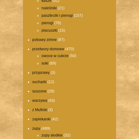
kasze
(51)
naleśniki
(21)
paszteciki i pierogi
(157)
pierogi
(76)
placuszki
(15)
potrawy zimne
(87)
przetwory domowe
(470)
owoce w cukrze
(50)
soki
(69)
przyprawy
(3)
sucharki
(12)
suszone
(29)
warzywa
(43)
z Mufinki
(3)
zapiekanki
(42)
zupy
(489)
zupy słodkie
(32)