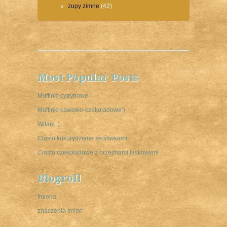
zupy zimne
(42)
Most Popular Posts
Muffinki cytrynowe
Muffinki kawowo-czekoladowe:)
Witam :)
Ciasto kukurydziane ze śliwkami
Ciasto czekoladowe z orzechami laskowymi
Blogroll
Imiona
znaczenia imion