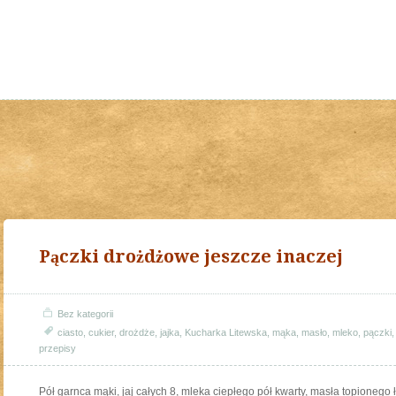
Pączki drożdżowe jeszcze inaczej
Bez kategorii
ciasto
,
cukier
,
drożdże
,
jajka
,
Kucharka Litewska
,
mąka
,
masło
,
mleko
,
pączki
przepisy
Pół garnca mąki, jaj całych 8, mleka ciepłego pół kwarty, masła topionego 