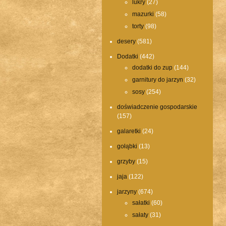
lukry
(27)
mazurki
(58)
torty
(98)
desery
(581)
Dodatki
(442)
dodatki do zup
(144)
garnitury do jarzyn
(32)
sosy
(254)
doświadczenie gospodarskie
(157)
galaretki
(24)
Comments are closed.
gołąbki
(13)
grzyby
(15)
jaja
(122)
jarzyny
(674)
sałatki
(60)
sałaty
(31)