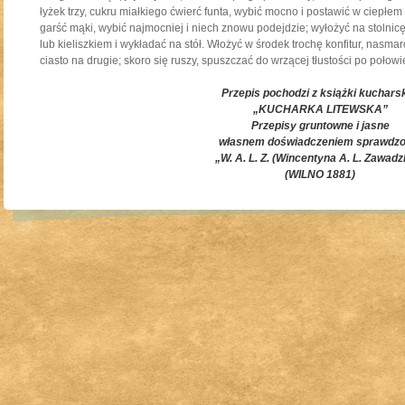
łyżek trzy, cukru miałkiego ćwierć funta, wybić mocno i postawić w ciepłe
garść mąki, wybić najmocniej i niech znowu podejdzie; wyłożyć na stolnic
lub kieliszkiem i wykładać na stół. Włożyć w środek trochę konfitur, nasma
ciasto na drugie; skoro się ruszy, spuszczać do wrzącej tłustości po poło
Przepis pochodzi z książki kucharsk
„KUCHARKA LITEWSKA”
Przepisy gruntowne i jasne
własnem doświadczeniem sprawdzo
„W. A. L. Z. (Wincentyna A. L. Zawadz
(WILNO 1881)