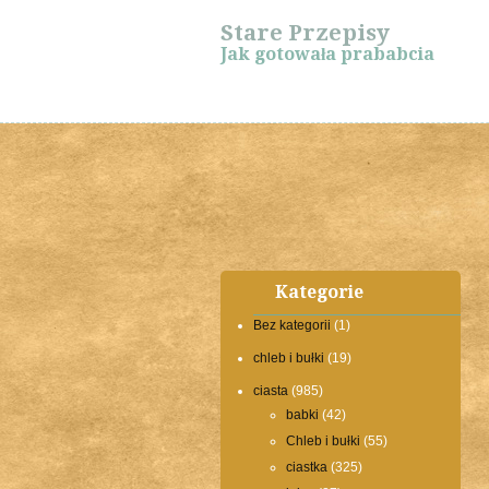
Stare Przepisy
Jak gotowała prababcia
Kategorie
Bez kategorii
(1)
chleb i bułki
(19)
ciasta
(985)
babki
(42)
Chleb i bułki
(55)
ciastka
(325)