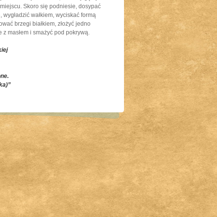
m miejscu. Skoro się podniesie, dosypać
ę, wygładzić wałkiem, wyciskać formą
rować brzegi białkiem, złożyć jedno
wie z masłem i smażyć pod pokrywą.
iej
ne.
ka)”