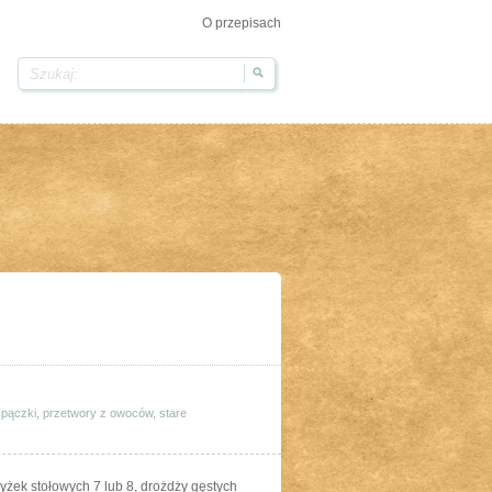
O przepisach
,
pączki
,
przetwory z owoców
,
stare
łyżek stołowych 7 lub 8, drożdży gęstych