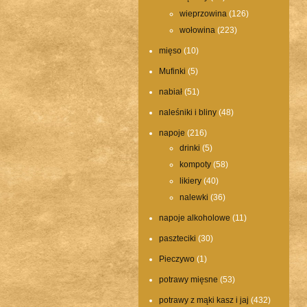
wieprzowina
(126)
wołowina
(223)
mięso
(10)
Mufinki
(5)
nabiał
(51)
naleśniki i bliny
(48)
napoje
(216)
drinki
(5)
kompoty
(58)
likiery
(40)
nalewki
(36)
napoje alkoholowe
(11)
paszteciki
(30)
Pieczywo
(1)
potrawy mięsne
(53)
potrawy z mąki kasz i jaj
(432)