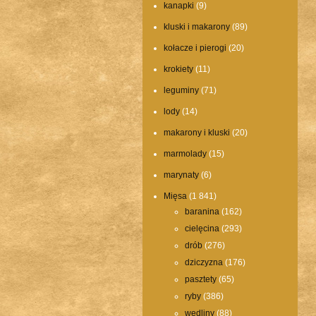
kanapki
(9)
kluski i makarony
(89)
kołacze i pierogi
(20)
krokiety
(11)
leguminy
(71)
lody
(14)
makarony i kluski
(20)
marmolady
(15)
marynaty
(6)
Mięsa
(1 841)
baranina
(162)
cielęcina
(293)
drób
(276)
dziczyzna
(176)
pasztety
(65)
ryby
(386)
wędliny
(88)