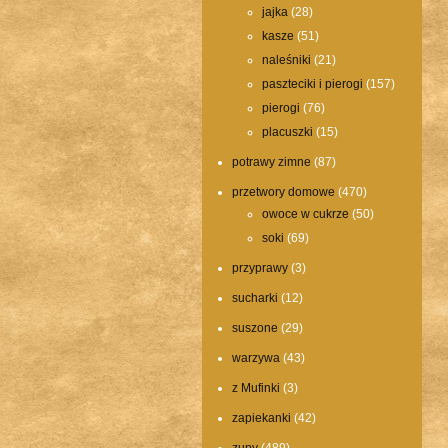
jajka
(28)
kasze
(51)
naleśniki
(21)
paszteciki i pierogi
(157)
pierogi
(76)
placuszki
(15)
potrawy zimne
(87)
przetwory domowe
(470)
owoce w cukrze
(50)
soki
(69)
przyprawy
(3)
sucharki
(12)
suszone
(29)
warzywa
(43)
z Mufinki
(3)
zapiekanki
(42)