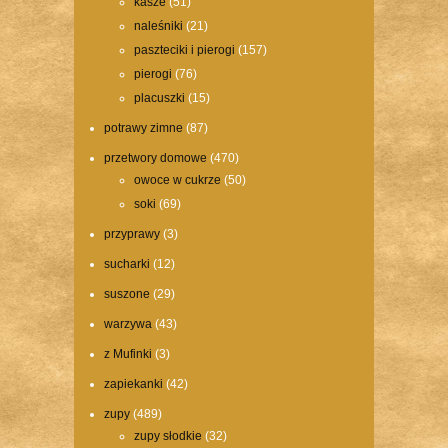
kasze
(51)
naleśniki
(21)
paszteciki i pierogi
(157)
pierogi
(76)
placuszki
(15)
potrawy zimne
(87)
przetwory domowe
(470)
owoce w cukrze
(50)
soki
(69)
przyprawy
(3)
sucharki
(12)
suszone
(29)
warzywa
(43)
z Mufinki
(3)
zapiekanki
(42)
zupy
(489)
zupy słodkie
(32)