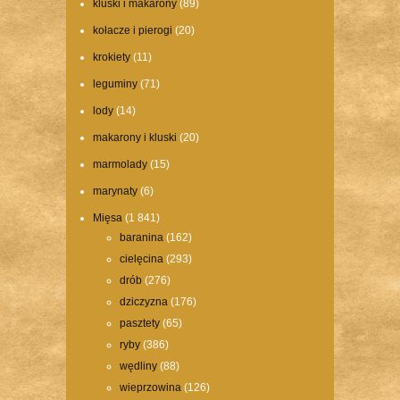
kluski i makarony
(89)
kołacze i pierogi
(20)
krokiety
(11)
leguminy
(71)
lody
(14)
makarony i kluski
(20)
marmolady
(15)
marynaty
(6)
Mięsa
(1 841)
baranina
(162)
cielęcina
(293)
drób
(276)
dziczyzna
(176)
pasztety
(65)
ryby
(386)
wędliny
(88)
wieprzowina
(126)