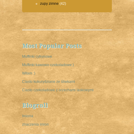
zupy zimne
(42)
Most Popular Posts
Muffinki cytrynowe
Muffinki kawowo-czekoladowe:)
Witam :)
Ciasto kukurydziane ze śliwkami
Ciasto czekoladowe z orzechami laskowymi
Blogroll
Imiona
znaczenia imion