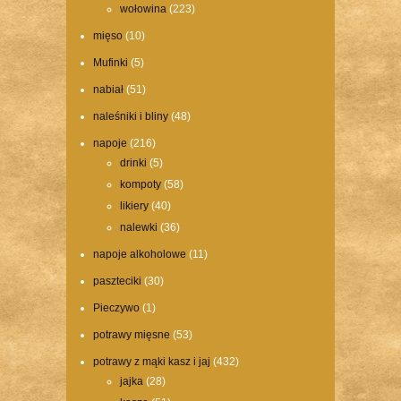
wołowina
(223)
mięso
(10)
Mufinki
(5)
nabiał
(51)
naleśniki i bliny
(48)
napoje
(216)
drinki
(5)
kompoty
(58)
likiery
(40)
nalewki
(36)
napoje alkoholowe
(11)
paszteciki
(30)
Pieczywo
(1)
potrawy mięsne
(53)
potrawy z mąki kasz i jaj
(432)
jajka
(28)