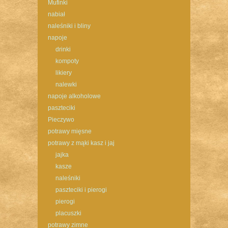
Mufinki
nabiał
naleśniki i bliny
napoje
drinki
kompoty
likiery
nalewki
napoje alkoholowe
paszteciki
Pieczywo
potrawy mięsne
potrawy z mąki kasz i jaj
jajka
kasze
naleśniki
paszteciki i pierogi
pierogi
placuszki
potrawy zimne