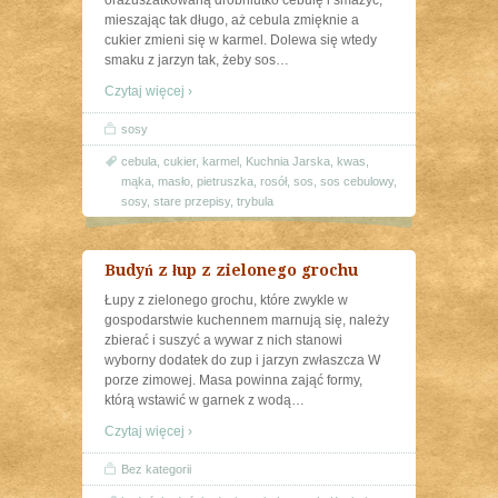
orazuszatkowaną drobniutko cebulę i smażyć,
mieszając tak długo, aż cebula zmięknie a
cukier zmieni się w karmel. Dolewa się wtedy
smaku z jarzyn tak, żeby sos
…
Czytaj więcej ›
sosy
cebula
,
cukier
,
karmel
,
Kuchnia Jarska
,
kwas
,
mąka
,
masło
,
pietruszka
,
rosół
,
sos
,
sos cebulowy
,
sosy
,
stare przepisy
,
trybula
Budyń z łup z zielonego grochu
Łupy z zielonego grochu, które zwykle w
gospodarstwie kuchennem marnują się, należy
zbierać i suszyć a wywar z nich stanowi
wyborny dodatek do zup i jarzyn zwłaszcza W
porze zimowej. Masa powinna zająć formy,
którą wstawić w garnek z wodą
…
Czytaj więcej ›
Bez kategorii