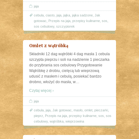
jaja
cebula
,
ciasto
,
jaja
,
jajka
,
jajka sadzone
,
Jak
gotowac
,
Przepis na jaja
,
przepisy kulinarne
,
sos
,
sos cebulowy
,
szczypiorek
Omlet z wątróbką
Składniki 12 dag wątróbki 4 dag masła 1 cebula
szczypta pieprzu i soli na nadzienie 1 pieczarka
do przybrania sos cebulowy Przygotowanie
Wątróbkę z drobiu, cielęcą lub wieprzową
udusić z masłem i cebulą, posiekać bardzo
drobno, włożyć do masła, w
…
Czytaj więcej ›
jaja
cebula
,
jaja
,
Jak gotowac
,
masło
,
omlet
,
pieczarki
,
pieprz
,
Przepis na jaja
,
przepisy kulinarne
,
sos
,
sos
cebulowy
,
wątróbka
,
wieprzowina