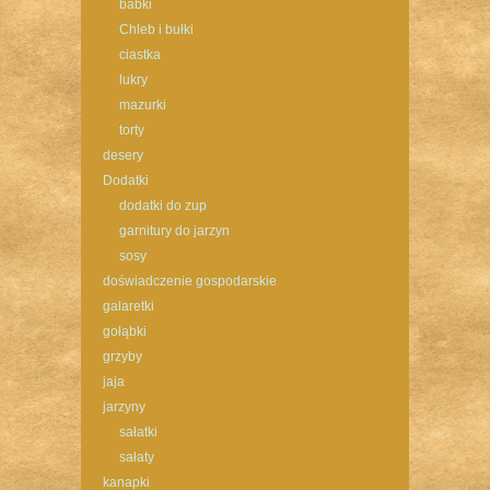
babki
Chleb i bułki
ciastka
lukry
mazurki
torty
desery
Dodatki
dodatki do zup
garnitury do jarzyn
sosy
doświadczenie gospodarskie
galaretki
gołąbki
grzyby
jaja
jarzyny
sałatki
sałaty
kanapki