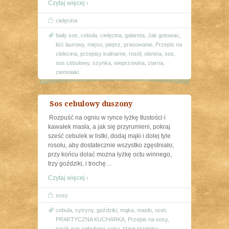
Czytaj więcej ›
cielęcina
biały sos
,
cebula
,
cielęcina
,
galareta
,
Jak gotowac
,
liść laurowy
,
mięso
,
pieprz
,
prasowanie
,
Przepis na
cielecina
,
przepisy kulinarne
,
rosół
,
słonina
,
sos
,
sos cebulowy
,
szynka
,
wieprzowina
,
ziarna
,
ziemniaki
Sos cebulowy duszony
Rozpuść na ogniu w rynce łyżkę tłustości i
kawałek masła, a jak się przyrumieni, pokraj
sześć cebulek w listki, dodaj mąki i dolej tyle
rosołu, aby dostatecznie wszystko zgęstniało;
przy końcu dolać można łyżkę octu winnego,
trzy goździki, i trochę
…
Czytaj więcej ›
sosy
cebula
,
cytryny
,
goździki
,
mąka
,
masło
,
ocet
,
PRAKTYCZNA KUCHARKA
,
Przepis na sosy
,
rosół
,
sos cebulowy
,
sosy
,
stare przepisy