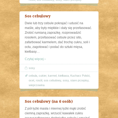
Sos cebulowy
Dwie lub trzy cebule pokrajać i udusić na
maśle, aby były miękkie i dały się przefasować.
Zrobić rumianą zaprażkę, rozprowadzić
rosołem, przefasować cebule przez sito,
zafarbować karmelem, dać trochę cukru, soli i
octu, zagotować i podać do sztuki mięsa,
kiełbasy
…
Czytaj więcej ›
sosy
cebula
,
cukier
,
karmel
,
kiełbasa
,
Kucharz Polski
,
ocet
,
rosół
,
sos cebulowy
,
sosy
,
stare przepisy
,
wieprzowina
Sos cebulowy (na 6 osób)
Z pół łyżki masła i miernej łyżki mąki zrobić
ciemną zaprażkę, wrzucić kawałek cukru