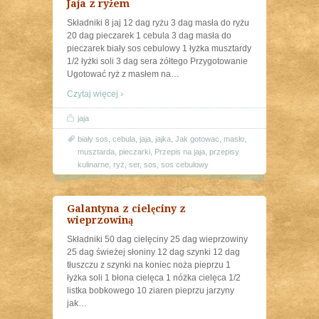
Jaja z ryżem
Składniki 8 jaj 12 dag ryżu 3 dag masła do ryżu
20 dag pieczarek 1 cebula 3 dag masła do
pieczarek biały sos cebulowy 1 łyżka musztardy
1/2 łyżki soli 3 dag sera żółtego Przygotowanie
Ugotować ryż z masłem na
…
Czytaj więcej ›
jaja
biały sos
,
cebula
,
jaja
,
jajka
,
Jak gotowac
,
masło
,
musztarda
,
pieczarki
,
Przepis na jaja
,
przepisy
kulinarne
,
ryż
,
ser
,
sos
,
sos cebulowy
Galantyna z cielęciny z
wieprzowiną
Składniki 50 dag cielęciny 25 dag wieprzowiny
25 dag świeżej słoniny 12 dag szynki 12 dag
tłuszczu z szynki na koniec noża pieprzu 1
łyżka soli 1 błona cielęca 1 nóżka cielęca 1/2
listka bobkowego 10 ziaren pieprzu jarzyny
jak
…