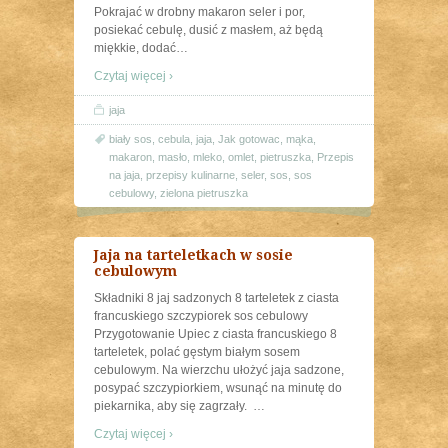
Pokrajać w drobny makaron seler i por,
posiekać cebulę, dusić z masłem, aż będą
miękkie, dodać
…
Czytaj więcej ›
jaja
biały sos
,
cebula
,
jaja
,
Jak gotowac
,
mąka
,
makaron
,
masło
,
mleko
,
omlet
,
pietruszka
,
Przepis
na jaja
,
przepisy kulinarne
,
seler
,
sos
,
sos
cebulowy
,
zielona pietruszka
Jaja na tarteletkach w sosie
cebulowym
Składniki 8 jaj sadzonych 8 tarteletek z ciasta
francuskiego szczypiorek sos cebulowy
Przygotowanie Upiec z ciasta francuskiego 8
tarteletek, polać gęstym białym sosem
cebulowym. Na wierzchu ułożyć jaja sadzone,
posypać szczypiorkiem, wsunąć na minutę do
piekarnika, aby się zagrzały.
…
Czytaj więcej ›