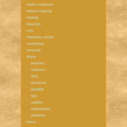
kluski i makarony
kołacze i pierogi
krokiety
leguminy
lody
makarony i kluski
marmolady
marynaty
Mięsa
baranina
cielęcina
drób
dziczyzna
pasztety
ryby
wędliny
wieprzowina
wołowina
mięso