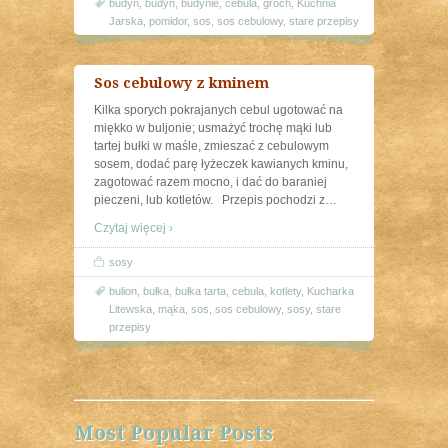
budyń
,
budyń
,
budynie
,
cebula
,
groch
,
Kuchnia
Jarska
,
pomidor
,
sos
,
sos cebulowy
,
stare przepisy
Sos cebulowy z kminem
Kilka sporych pokrajanych cebul ugotować na
miękko w buljonie; usmażyć trochę mąki lub
tartej bułki w maśle, zmieszać z cebulowym
sosem, dodać parę łyżeczek kawianych kminu,
zagotować razem mocno, i dać do baraniej
pieczeni, lub kotletów. Przepis pochodzi z
…
Czytaj więcej ›
sosy
bulion
,
bułka
,
bułka tarta
,
cebula
,
kotlety
,
Kucharka
Litewska
,
mąka
,
sos
,
sos cebulowy
,
sosy
,
stare
przepisy
Most Popular Posts