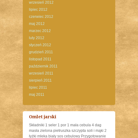
wrzesień 2012
lipiec 2012
czerwiec 2012
maj 2012
marzec 2012
luty 2012
styczeń 2012
grudzień 2011
listopad 2011
październik 2011
wrzesień 2011
sierpień 2011
lipiec 2011
maj 2011
Omlet jarski
Składniki 1 seler 1 por 1 mała cebula 4 dag
masła zielona pietruszka szczypta soli i mąki 2
łyżki mleka biały sos cebulowy Przygotowanie