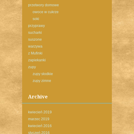
przetwory domowe
owoce w cukrze
soki
przyprawy
sucharki
suszone
warzywa
z Mufinki
zapiekanki
zupy
zupy słodkie
zupy zimne
Archive
kwiecień 2019
marzec 2019
kwiecień 2016
styczeń 2016