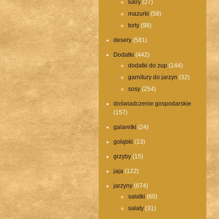
lukry
(27)
mazurki
(58)
torty
(98)
desery
(581)
Dodatki
(442)
dodatki do zup
(144)
garnitury do jarzyn
(32)
sosy
(254)
doświadczenie gospodarskie
(157)
galaretki
(24)
gołąbki
(13)
grzyby
(15)
jaja
(122)
jarzyny
(674)
sałatki
(60)
sałaty
(31)