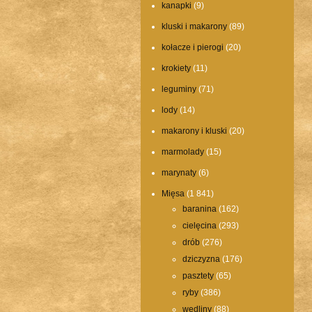
kanapki
(9)
kluski i makarony
(89)
kołacze i pierogi
(20)
krokiety
(11)
leguminy
(71)
lody
(14)
makarony i kluski
(20)
marmolady
(15)
marynaty
(6)
Mięsa
(1 841)
baranina
(162)
cielęcina
(293)
drób
(276)
Comments are closed.
dziczyzna
(176)
pasztety
(65)
ryby
(386)
wędliny
(88)