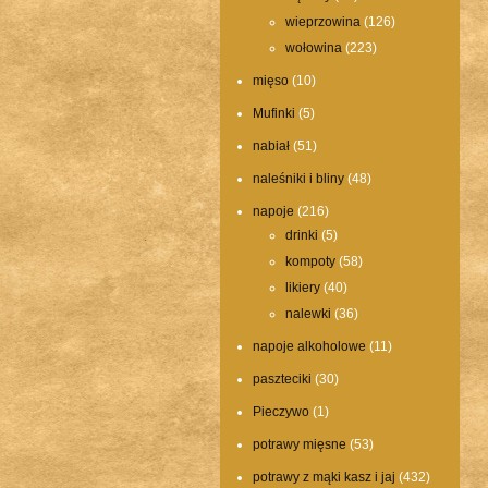
wieprzowina
(126)
wołowina
(223)
mięso
(10)
Mufinki
(5)
nabiał
(51)
naleśniki i bliny
(48)
napoje
(216)
drinki
(5)
kompoty
(58)
likiery
(40)
nalewki
(36)
napoje alkoholowe
(11)
paszteciki
(30)
Pieczywo
(1)
potrawy mięsne
(53)
potrawy z mąki kasz i jaj
(432)