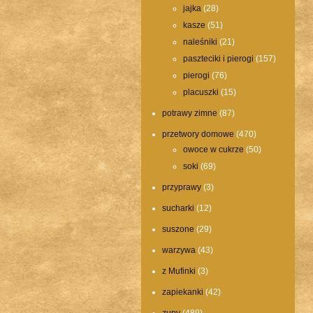
jajka
(28)
kasze
(51)
naleśniki
(21)
paszteciki i pierogi
(157)
pierogi
(76)
placuszki
(15)
potrawy zimne
(87)
przetwory domowe
(470)
owoce w cukrze
(50)
soki
(69)
przyprawy
(3)
sucharki
(12)
suszone
(29)
warzywa
(43)
z Mufinki
(3)
zapiekanki
(42)