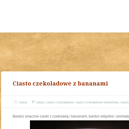
Ciasto czekoladowe z bananami
ciasta
ciasto
,
ciasto czekoladowe
,
ciasto czekoladowo-bananowe
,
ciast
Bardzo smaczne ciasto z czekoladą i bananami, bardzo wilgotne i aromaty