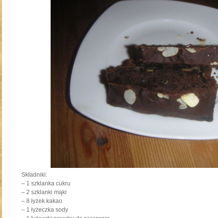
Składniki:
– 1 szklanka cukru
– 2 szklanki mąki
– 8 łyżek kakao
– 1 łyżeczka sody