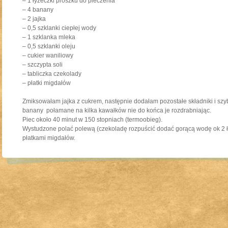
– 1 łyżeczki proszku do pieczenia
– 4 banany
– 2 jajka
– 0,5 szklanki ciepłej wody
– 1 szklanka mleka
– 0,5 szklanki oleju
– cukier waniliowy
– szczypta soli
– tabliczka czekolady
– płatki migdałów
Zmiksowałam jajka z cukrem, następnie dodałam pozostałe składniki i sz
banany połamane na kilka kawałków nie do końca je rozdrabniając.
Piec około 40 minut w 150 stopniach (termoobieg).
Wystudzone polać polewą (czekoladę rozpuścić dodać gorącą wodę ok 2 
płatkami migdałów.