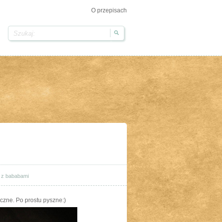
O przepisach
o z bababami
czne. Po prostu pyszne:)